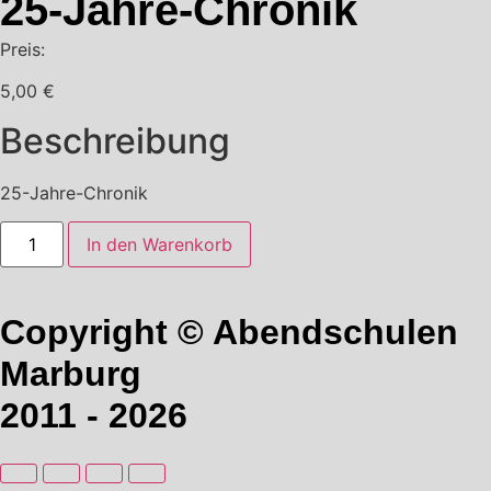
25-Jahre-Chronik
Preis:
5,00
€
Beschreibung
25-Jahre-Chronik
25-
In den Warenkorb
Jahre-
Chronik
Menge
Copyright © Abendschulen
Marburg
2011 - 2026