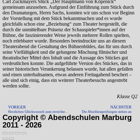
Carl Zuckmayers Stück „Der Hauptmann von Köpenick“
gemeinsam anzusehen. Aufgrund der Einführung zum Stück durch
den Dramaturgen, Herrn Sachs, konnten wir uns schon vor Beginn
der Vorstellung mit dem Stück bekanntmachen und es wurde
gleichfalls schon eine „Beziehung“ zum Theater hergestellt, die
durch die unmittelbare Präsenz der Schauspieler*innen auf der
Bühne, die faszinierender Weise jeweils mehrere Rollen spielten,
noch erlebbarer wurde. Besonders beeindruckte uns an diesem
Theaterabend die Gestaltung des Bühnenbildes, das für uns durch
seine Vielfältigkeit und die gelungene Mischung filmischer und
theatralischer Mittel den Inhalt und die Aussage des Stückes gut
verdeutlichen konnte. Die aufgeführte Version des Stückes, das in
seiner historischen Verankerung belassen wurde, hat allen gefallen
und einen unterhaltsamen, etwas anderen Freitagabend beschert –
alle sind sich einig, dass ein weiterer Theaterbesuchs angestrebt
werden sollte.
Klasse Q2
VORIGER
NÄCHSTER
Herzlichen Glückwunsch zum erreichten Schulabschluss!
Die Abschlussprüfungen stehen an
Copyright © Abendschulen Marburg
2011 - 2026