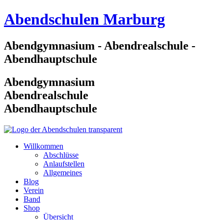
Zum
Abendschulen Marburg
Inhalt
springen
Abendgymnasium - Abendrealschule -
Abendhauptschule
Abendgymnasium
Abendrealschule
Abendhauptschule
Willkommen
Abschlüsse
Anlaufstellen
Allgemeines
Blog
Verein
Band
Shop
Übersicht