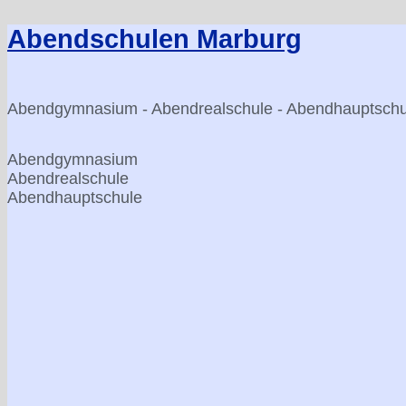
Zum
Inhalt
Abendschulen Marburg
springen
Abendgymnasium - Abendrealschule - Abendhauptschu
Abendgymnasium
Abendrealschule
Abendhauptschule