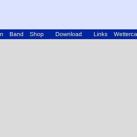
in
Band
Shop
Download
Links
Wetterc