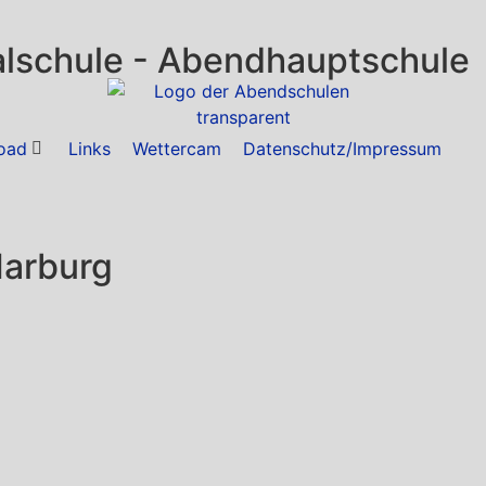
g
lschule - Abendhauptschule
oad
Links
Wettercam
Datenschutz/Impressum
Marburg