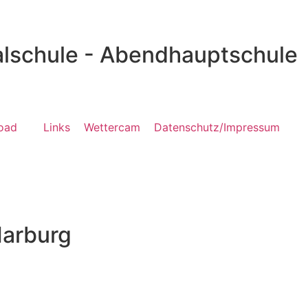
g
lschule - Abendhauptschule
oad
Links
Wettercam
Datenschutz/Impressum
Marburg