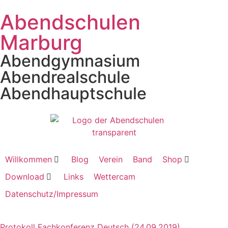
Abendschulen
Marburg
Abendgymnasium
Abendrealschule
Abendhauptschule
Willkommen
Blog
Verein
Band
Shop
Download
Links
Wettercam
Datenschutz/Impressum
Protokoll Fachkonferenz Deutsch (24.09.2019)