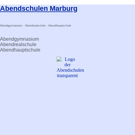
Zum
Abendschulen Marburg
Inhalt
springen
Abendgymnasium - Abendrealschule - Abendhauptschule
Abendgymnasium
Abendrealschule
Abendhauptschule