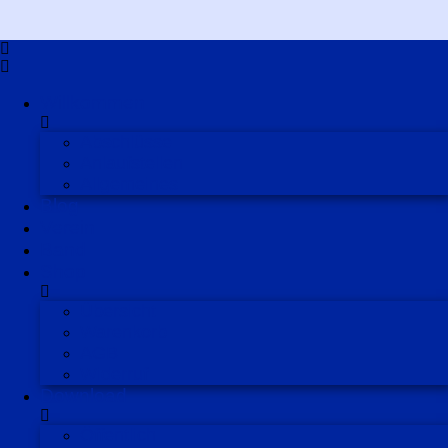
Willkommen
Abschlüsse
Anlaufstellen
Allgemeines
Blog
Verein
Band
Shop
Übersicht
Warenkorb
AGB
Widerruf
Download
Öffentlich