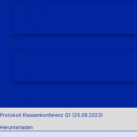
Übersicht
Warenkorb
AGB
Widerruf
Download
Öffentlich
Kollegium
Verein
Band
Links
Wettercam
Datenschutz/Impressum
Protokoll Klassenkonferenz Q1 (25.09.2023)
Herunterladen