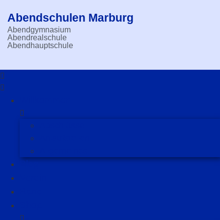
Abendschulen Marburg
Abendgymnasium
Abendrealschule
Abendhauptschule
Willkommen
Abschlüsse
Anlaufstellen
Allgemeines
Blog
Verein
Band
Shop