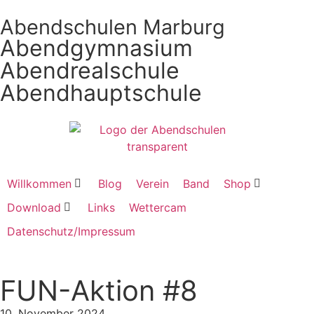
Abendschulen Marburg
Abendgymnasium
Abendrealschule
Abendhauptschule
Willkommen
Blog
Verein
Band
Shop
Download
Links
Wettercam
Datenschutz/Impressum
FUN-Aktion #8
10. November 2024