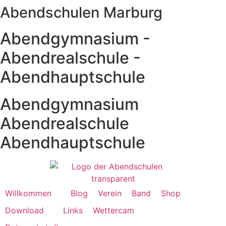
Abendschulen Marburg
Zum
Inhalt
springen
Abendgymnasium -
Abendrealschule -
Abendhauptschule
Abendgymnasium
Abendrealschule
Abendhauptschule
Willkommen
Blog
Verein
Band
Shop
Download
Links
Wettercam