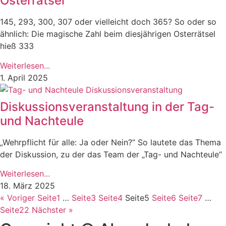
Osterrätsel
145, 293, 300, 307 oder vielleicht doch 365? So oder so
ähnlich: Die magische Zahl beim diesjährigen Osterrätsel
hieß 333
Weiterlesen...
1. April 2025
Diskussionsveranstaltung in der Tag-
und Nachteule
„Wehrpflicht für alle: Ja oder Nein?“ So lautete das Thema
der Diskussion, zu der das Team der „Tag- und Nachteule“
Weiterlesen...
18. März 2025
« Voriger
Seite
1
…
Seite
3
Seite
4
Seite
5
Seite
6
Seite
7
…
Seite
22
Nächster »